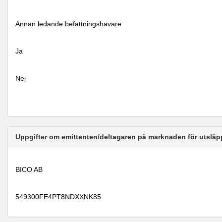
Annan ledande befattningshavare
Ja
Nej
Uppgifter om emittenten/deltagaren på marknaden för utsläp
BICO AB
549300FE4PT8NDXXNK85