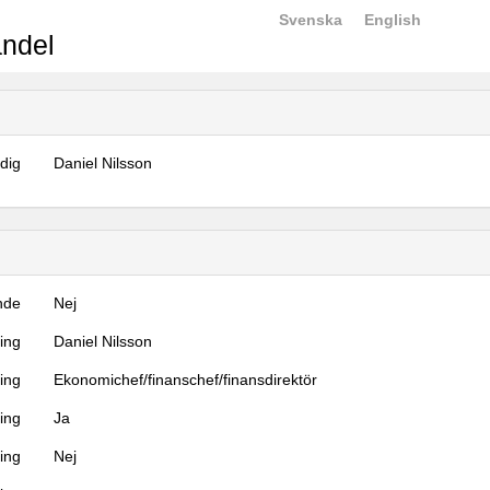
Svenska
English
ndel
dig
Daniel Nilsson
nde
Nej
ning
Daniel Nilsson
ning
Ekonomichef/finanschef/finansdirektör
ing
Ja
ring
Nej