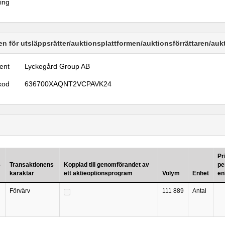
ring
n för utsläppsrätter/auktionsplattformen/auktionsförrättaren/au
ent
Lyckegård Group AB
kod
636700XAQNT2VCPAVK24
Pr
-
Transaktionens
Kopplad till genomförandet av
pe
karaktär
ett aktieoptionsprogram
Volym
Enhet
en
Förvärv
111 889
Antal