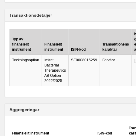
Transaktionsdetaljer
K
Typ av
finansiellt
Finansiellt
Transaktionens
e
instrument
instrument
ISIN-kod
karaktär
Teckningsoption
Infant
SE0008015259
Förvärv
Bacterial
Therapeutics
AB Option
2022/2025
Aggregeringar
Tra
Finansiellt instrument
ISIN-kod
kar