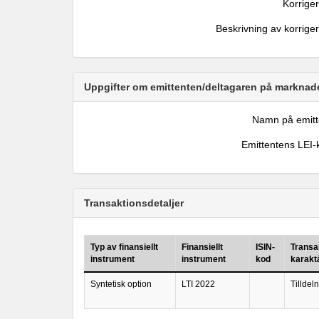
Korrige
Beskrivning av korrige
Uppgifter om emittenten/deltagaren på marknade
Namn på emitt
Emittentens LEI-
Transaktionsdetaljer
Typ av finansiellt
Finansiellt
ISIN-
Transa
instrument
instrument
kod
karakt
Syntetisk option
LTI 2022
Tilldel