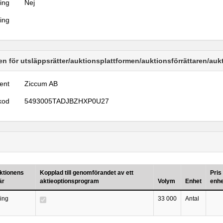
ring
Nej
ring
n för utsläppsrätter/auktionsplattformen/auktionsförrättaren/au
ent
Ziccum AB
kod
5493005TADJBZHXP0U27
ktionens
Kopplad till genomförandet av ett
Pris
är
aktieoptionsprogram
Volym
Enhet
enhe
ning
33 000
Antal