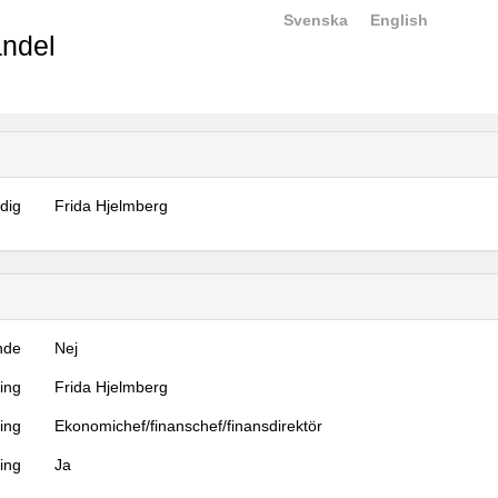
Svenska
English
ndel
dig
Frida Hjelmberg
nde
Nej
ning
Frida Hjelmberg
ning
Ekonomichef/finanschef/finansdirektör
ing
Ja