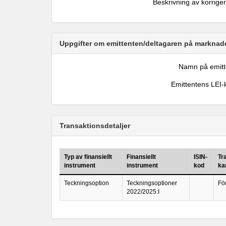
Beskrivning av korrige
Uppgifter om emittenten/deltagaren på marknade
Namn på emitt
Emittentens LEI-
Transaktionsdetaljer
Typ av finansiellt
Finansiellt
ISIN-
Tr
instrument
instrument
kod
ka
Teckningsoption
Teckningsoptioner
Fö
2022/2025:I