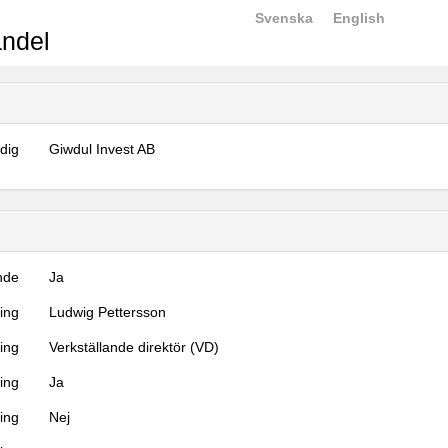
Svenska
English
ndel
dig
Giwdul Invest AB
nde
Ja
ning
Ludwig Pettersson
ning
Verkställande direktör (VD)
ing
Ja
ring
Nej