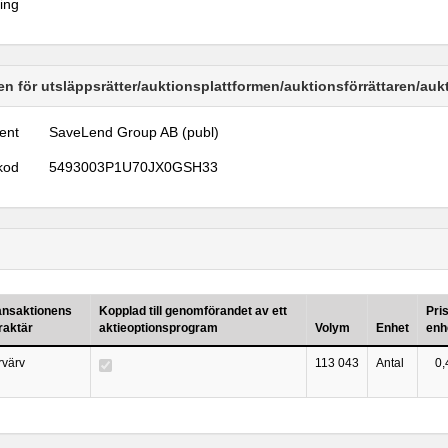
ring
n för utsläppsrätter/auktionsplattformen/auktionsförrättaren/au
ent
SaveLend Group AB (publ)
kod
5493003P1U70JX0GSH33
ansaktionens
Kopplad till genomförandet av ett
Pri
raktär
aktieoptionsprogram
Volym
Enhet
enh
rvärv
113 043
Antal
0,