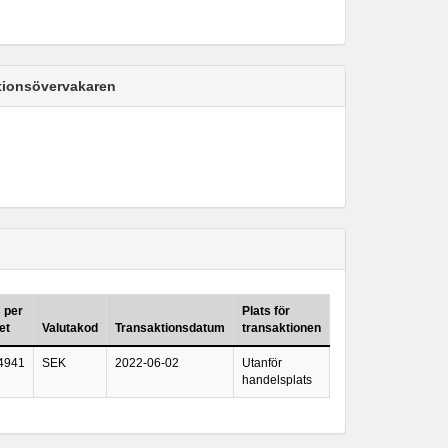
ktionsövervakaren
s per
Plats för
et
Valutakod
Transaktionsdatum
transaktionen
4941
SEK
2022-06-02
Utanför
handelsplats