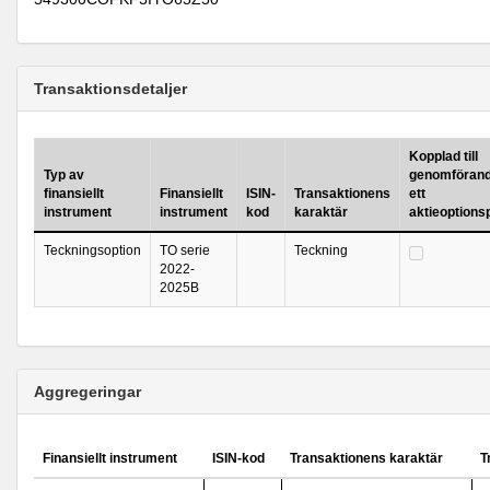
Transaktionsdetaljer
Kopplad till
Typ av
genomförand
finansiellt
Finansiellt
ISIN-
Transaktionens
ett
instrument
instrument
kod
karaktär
aktieoption
Teckningsoption
TO serie
Teckning
2022-
2025B
Aggregeringar
Finansiellt instrument
ISIN-kod
Transaktionens karaktär
T