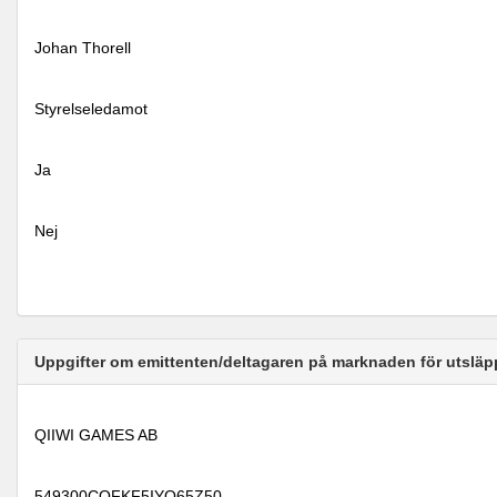
Johan Thorell
Styrelseledamot
Ja
Nej
Uppgifter om emittenten/deltagaren på marknaden för utsläp
QIIWI GAMES AB
549300COFKF5IYO65Z50