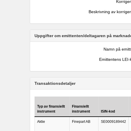
Korrige
Beskrivning av korrige
Uppgifter om emittenten/deltagaren på marknade
Namn på emitt
Emittentens LEI-
Transaktionsdetaljer
Typ av finansiellt
Finansiellt
instrument
instrument
ISIN-kod
Aktie
Finepart AB
SE0009189442