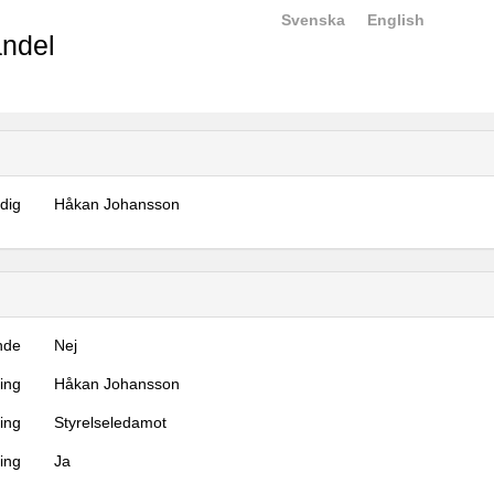
Svenska
English
ndel
dig
Håkan Johansson
nde
Nej
ning
Håkan Johansson
ning
Styrelseledamot
ing
Ja