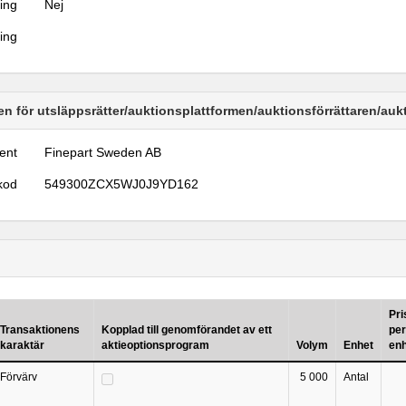
ring
Nej
ring
n för utsläppsrätter/auktionsplattformen/auktionsförrättaren/au
ent
Finepart Sweden AB
kod
549300ZCX5WJ0J9YD162
Pri
Transaktionens
Kopplad till genomförandet av ett
per
karaktär
aktieoptionsprogram
Volym
Enhet
en
Förvärv
5 000
Antal