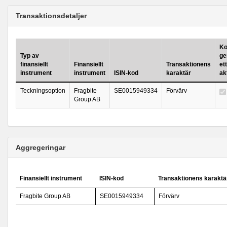
Transaktionsdetaljer
Ko
Typ av
ge
finansiellt
Finansiellt
Transaktionens
ett
instrument
instrument
ISIN-kod
karaktär
ak
Teckningsoption
Fragbite
SE0015949334
Förvärv
Group AB
Aggregeringar
Finansiellt instrument
ISIN-kod
Transaktionens karaktä
Fragbite Group AB
SE0015949334
Förvärv