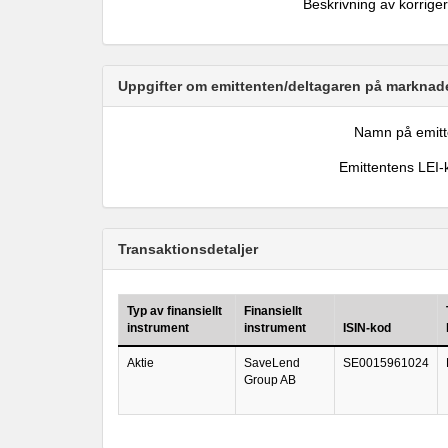
Beskrivning av korrige
Uppgifter om emittenten/deltagaren på marknade
Namn på emitt
Emittentens LEI-
Transaktionsdetaljer
Typ av finansiellt
Finansiellt
instrument
instrument
ISIN-kod
Aktie
SaveLend
SE0015961024
Group AB