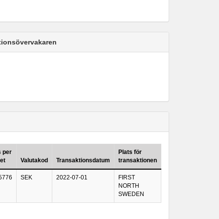
ktionsövervakaren
s per
Plats för
et
Valutakod
Transaktionsdatum
transaktionen
5776
SEK
2022-07-01
FIRST
NORTH
SWEDEN