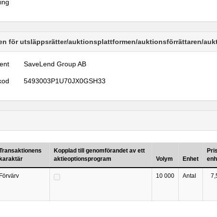
ring
n för utsläppsrätter/auktionsplattformen/auktionsförrättaren/au
ent
SaveLend Group AB
kod
5493003P1U70JX0GSH33
Transaktionens
Kopplad till genomförandet av ett
Pri
karaktär
aktieoptionsprogram
Volym
Enhet
enh
Förvärv
10 000
Antal
7,