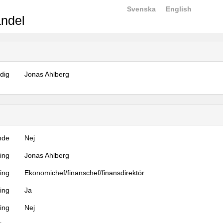
Svenska
English
ndel
dig
Jonas Ahlberg
nde
Nej
ning
Jonas Ahlberg
ning
Ekonomichef/finanschef/finansdirektör
ing
Ja
ring
Nej