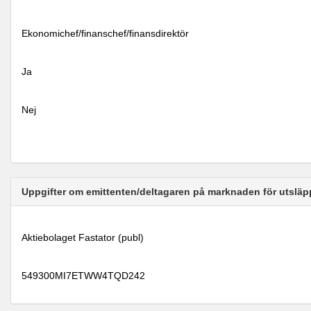
Ekonomichef/finanschef/finansdirektör
Ja
Nej
Uppgifter om emittenten/deltagaren på marknaden för utsläp
Aktiebolaget Fastator (publ)
549300MI7ETWW4TQD242