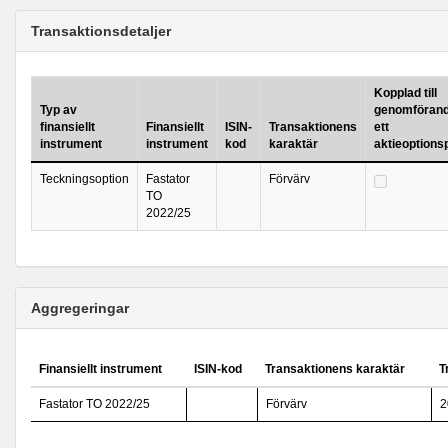
Transaktionsdetaljer
Kopplad till
Typ av
genomförand
finansiellt
Finansiellt
ISIN-
Transaktionens
ett
instrument
instrument
kod
karaktär
aktieoption
Teckningsoption
Fastator
Förvärv
TO
2022/25
Aggregeringar
Finansiellt instrument
ISIN-kod
Transaktionens karaktär
T
Fastator TO 2022/25
Förvärv
2