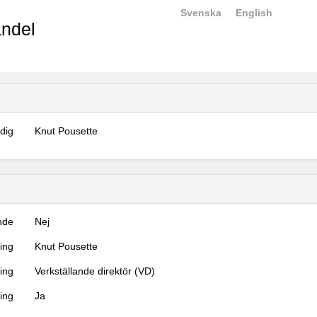
Svenska
English
ndel
dig
Knut Pousette
nde
Nej
ning
Knut Pousette
ning
Verkställande direktör (VD)
ing
Ja