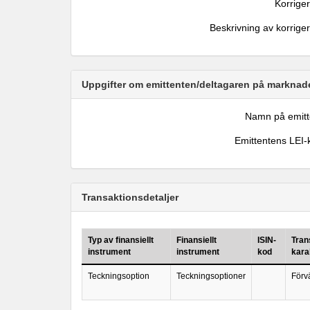
Korrige
Beskrivning av korrige
Uppgifter om emittenten/deltagaren på marknade
Namn på emitt
Emittentens LEI-
Transaktionsdetaljer
Typ av finansiellt
Finansiellt
ISIN-
Tran
instrument
instrument
kod
kara
Teckningsoption
Teckningsoptioner
Förv