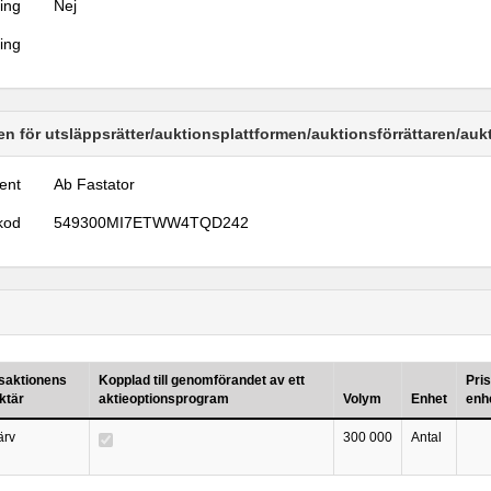
ring
Nej
ring
n för utsläppsrätter/auktionsplattformen/auktionsförrättaren/au
ent
Ab Fastator
kod
549300MI7ETWW4TQD242
saktionens
Kopplad till genomförandet av ett
Pris
ktär
aktieoptionsprogram
Volym
Enhet
enh
ärv
300 000
Antal