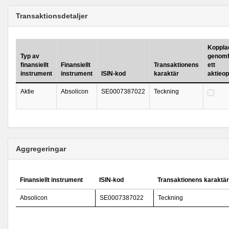
Transaktionsdetaljer
Kopplad 
Typ av
genomf
finansiellt
Finansiellt
Transaktionens
ett
instrument
instrument
ISIN-kod
karaktär
aktieo
Aktie
Absolicon
SE0007387022
Teckning
Aggregeringar
Finansiellt instrument
ISIN-kod
Transaktionens karaktär
Absolicon
SE0007387022
Teckning