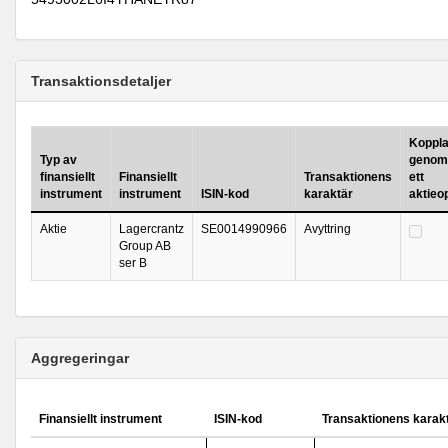
Transaktionsdetaljer
Kopplad
Typ av
genomf
finansiellt
Finansiellt
Transaktionens
ett
instrument
instrument
ISIN-kod
karaktär
aktieo
Aktie
Lagercrantz
SE0014990966
Avyttring
Group AB
ser B
Aggregeringar
Finansiellt instrument
ISIN-kod
Transaktionens karak