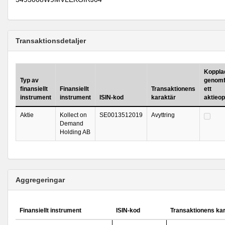
Transaktionsdetaljer
Kopplad 
Typ av
genomf
finansiellt
Finansiellt
Transaktionens
ett
instrument
instrument
ISIN-kod
karaktär
aktieo
Aktie
Kollect on
SE0013512019
Avyttring
Demand
Holding AB
Aggregeringar
Finansiellt instrument
ISIN-kod
Transaktionens ka