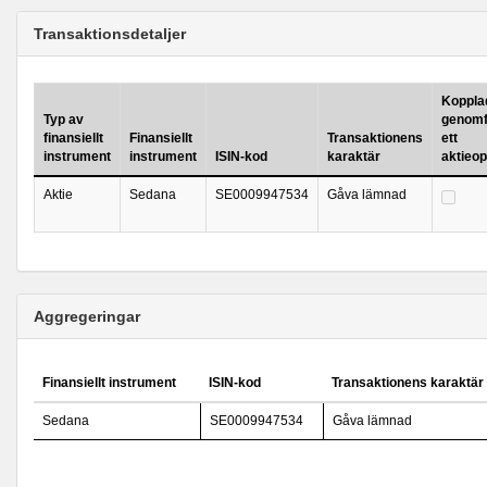
Transaktionsdetaljer
Kopplad 
Typ av
genomf
finansiellt
Finansiellt
Transaktionens
ett
instrument
instrument
ISIN-kod
karaktär
aktieo
Aktie
Sedana
SE0009947534
Gåva lämnad
Aggregeringar
Finansiellt instrument
ISIN-kod
Transaktionens karaktär
Sedana
SE0009947534
Gåva lämnad