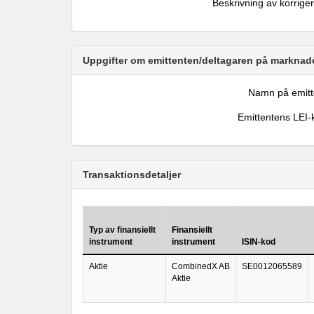
Beskrivning av korrige
Uppgifter om emittenten/deltagaren på marknade
Namn på emitt
Emittentens LEI-
Transaktionsdetaljer
Typ av finansiellt
Finansiellt
instrument
instrument
ISIN-kod
Aktie
CombinedX AB
SE0012065589
Aktie