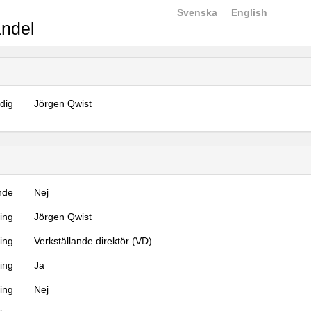
Svenska
English
ndel
dig
Jörgen Qwist
nde
Nej
ning
Jörgen Qwist
ning
Verkställande direktör (VD)
ing
Ja
ring
Nej