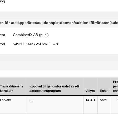
ring
n för utsläppsrätter/auktionsplattformen/auktionsförrättaren/au
ent
CombinedX AB (publ)
kod
549300KM3YV5U2R3L578
Pri
Transaktionens
Kopplad till genomförandet av ett
per
karaktär
aktieoptionsprogram
Volym
Enhet
en
Förvärv
14 311
Antal