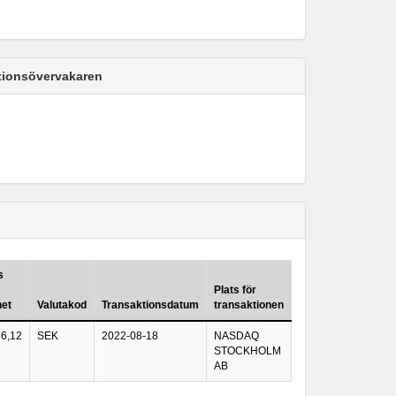
ktionsövervakaren
s
Plats för
het
Valutakod
Transaktionsdatum
transaktionen
36,12
SEK
2022-08-18
NASDAQ
STOCKHOLM
AB