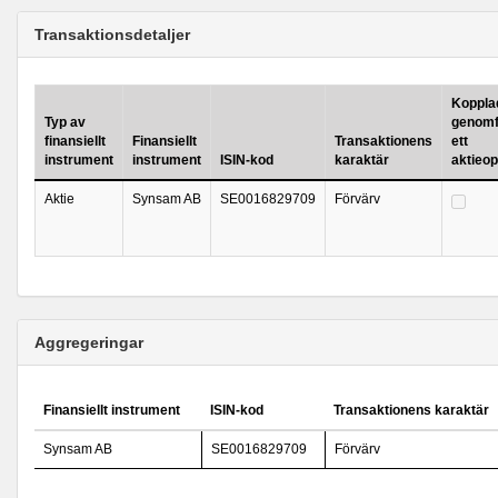
Transaktionsdetaljer
Kopplad 
Typ av
genomf
finansiellt
Finansiellt
Transaktionens
ett
instrument
instrument
ISIN-kod
karaktär
aktieo
Aktie
Synsam AB
SE0016829709
Förvärv
Aggregeringar
Finansiellt instrument
ISIN-kod
Transaktionens karaktär
Synsam AB
SE0016829709
Förvärv