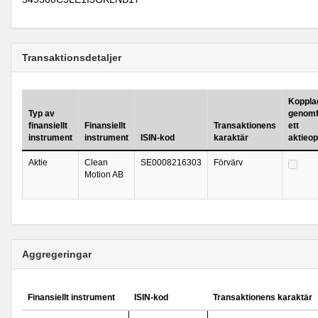
Transaktionsdetaljer
Kopplad 
Typ av
genomf
finansiellt
Finansiellt
Transaktionens
ett
instrument
instrument
ISIN-kod
karaktär
aktieo
Aktie
Clean
SE0008216303
Förvärv
Motion AB
Aggregeringar
Finansiellt instrument
ISIN-kod
Transaktionens karaktär