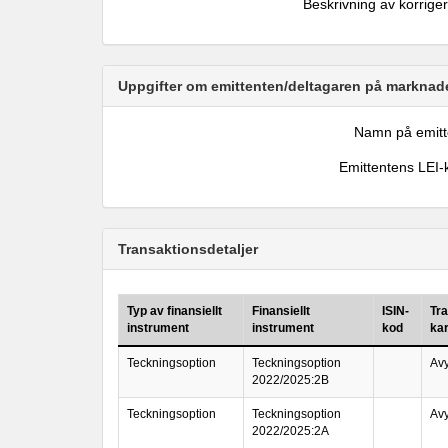
Beskrivning av korrige
Uppgifter om emittenten/deltagaren på marknade
Namn på emitt
Emittentens LEI-
Transaktionsdetaljer
Typ av finansiellt
Finansiellt
ISIN-
Tr
instrument
instrument
kod
ka
Teckningsoption
Teckningsoption
Avy
2022/2025:2B
Teckningsoption
Teckningsoption
Avy
2022/2025:2A