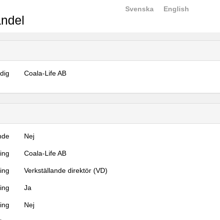
Svenska
English
ndel
dig
Coala-Life AB
nde
Nej
ning
Coala-Life AB
ning
Verkställande direktör (VD)
ing
Ja
ring
Nej