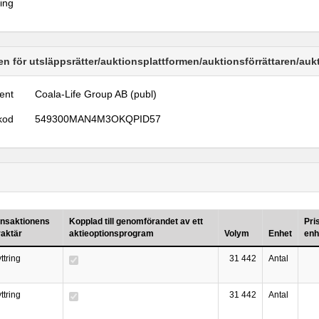
ring
n för utsläppsrätter/auktionsplattformen/auktionsförrättaren/au
ent
Coala-Life Group AB (publ)
kod
549300MAN4M3OKQPID57
ansaktionens
Kopplad till genomförandet av ett
Pri
raktär
aktieoptionsprogram
Volym
Enhet
enh
ttring
31 442
Antal
ttring
31 442
Antal