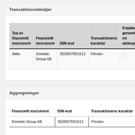
Transaktionsdetaljer
Kopplad 
Typ av
genomf
finansiellt
Finansiellt
Transaktionens
ett
instrument
instrument
ISIN-kod
karaktär
aktieo
Aktie
Dometic
SE0007691613
Förvärv
Group AB
Aggregeringar
Finansiellt instrument
ISIN-kod
Transaktionens karaktär
Dometic Group AB
SE0007691613
Förvärv