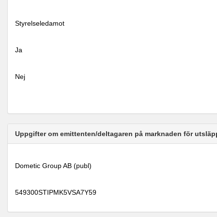
Styrelseledamot
Ja
Nej
Uppgifter om emittenten/deltagaren på marknaden för utsläp
Dometic Group AB (publ)
549300STIPMK5VSA7Y59