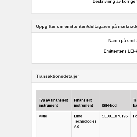
Beskrivning av korrige
Uppgifter om emittenten/deltagaren på marknade
Namn på emitt
Emittentens LEI-
Transaktionsdetaljer
Typ av finansiellt
Finansiellt
Tr
instrument
instrument
ISIN-kod
ka
Aktie
Lime
SE0011870195
Fö
Technologies
AB