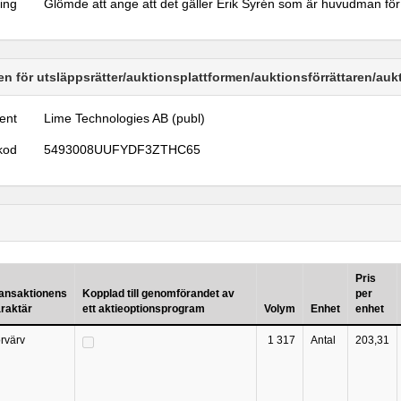
ring
Glömde att ange att det gäller Erik Syrén som är huvudman för
n för utsläppsrätter/auktionsplattformen/auktionsförrättaren/au
ent
Lime Technologies AB (publ)
kod
5493008UUFYDF3ZTHC65
Pris
ansaktionens
Kopplad till genomförandet av
per
raktär
ett aktieoptionsprogram
Volym
Enhet
enhet
rvärv
1 317
Antal
203,31