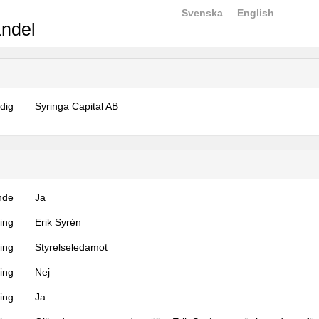
Svenska
English
ndel
dig
Syringa Capital AB
nde
Ja
ning
Erik Syrén
ning
Styrelseledamot
ing
Nej
ring
Ja