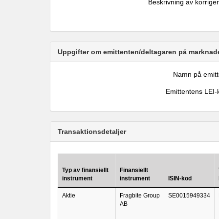
Beskrivning av korrige
Uppgifter om emittenten/deltagaren på marknade
Namn på emitt
Emittentens LEI-
Transaktionsdetaljer
Typ av finansiellt
Finansiellt
instrument
instrument
ISIN-kod
Aktie
Fragbite Group
SE0015949334
AB