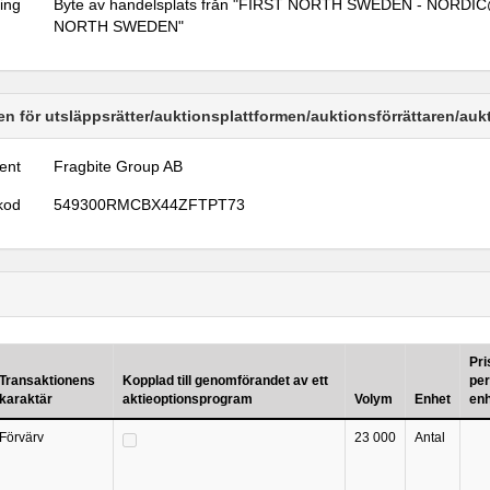
ring
Byte av handelsplats från "FIRST NORTH SWEDEN - NORDIC@
NORTH SWEDEN"
n för utsläppsrätter/auktionsplattformen/auktionsförrättaren/au
ent
Fragbite Group AB
kod
549300RMCBX44ZFTPT73
Pri
Transaktionens
Kopplad till genomförandet av ett
per
karaktär
aktieoptionsprogram
Volym
Enhet
en
Förvärv
23 000
Antal