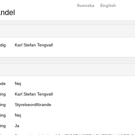
Svenska
English
ndel
dig
Karl Stefan Tengvall
nde
Nej
ning
Karl Stefan Tengvall
ning
Styrelseordförande
ing
Nej
ring
Ja