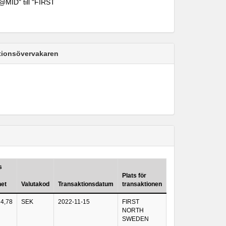
MID" till "FIRST
ktionsövervakaren
s
Plats för
het
Valutakod
Transaktionsdatum
transaktionen
4,78
SEK
2022-11-15
FIRST
NORTH
SWEDEN