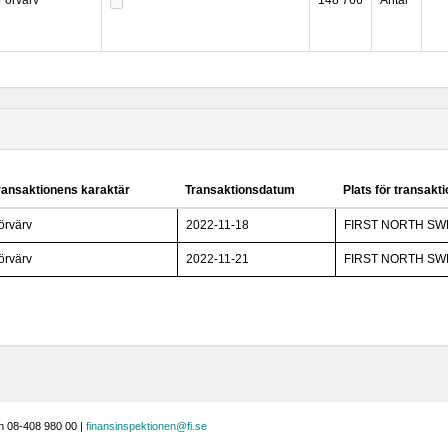
Förvärv
148 766
Antal
ransaktionens karaktär
Transaktionsdatum
Plats för transakt
örvärv
2022-11-18
FIRST NORTH S
örvärv
2022-11-21
FIRST NORTH S
n 08-408 980 00 |
finansinspektionen@fi.se