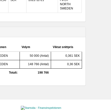
0,36
SEK
2022-11-21
FIRST
NORTH
SWEDEN
ionen
Volym
Viktat snittpris
WEDEN
50 000 (Antal)
0,361 SEK
WEDEN
148 766 (Antal)
0,36 SEK
Totalt:
198 766