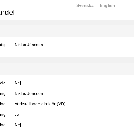
Svenska
English
ndel
dig
Niklas Jönsson
nde
Nej
ning
Niklas Jönsson
ning
Verkställande direktör (VD)
ing
Ja
ring
Nej