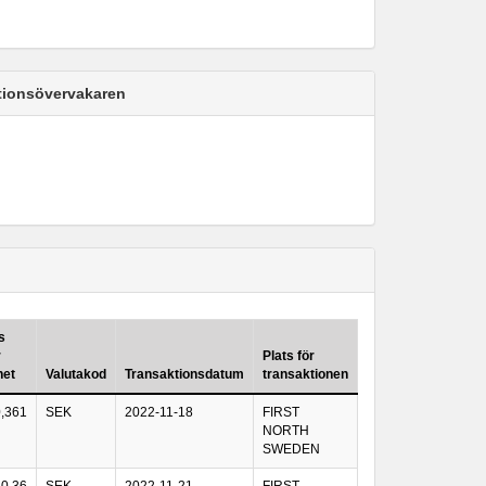
ktionsövervakaren
s
r
Plats för
het
Valutakod
Transaktionsdatum
transaktionen
0,361
SEK
2022-11-18
FIRST
NORTH
SWEDEN