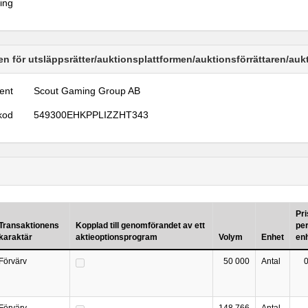
ring
n för utsläppsrätter/auktionsplattformen/auktionsförrättaren/au
ent
Scout Gaming Group AB
kod
549300EHKPPLIZZHT343
Pri
Transaktionens
Kopplad till genomförandet av ett
pe
karaktär
aktieoptionsprogram
Volym
Enhet
en
Förvärv
50 000
Antal