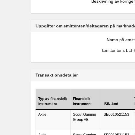
Beskrivning av korrige
Uppgifter om emittenten/deltagaren på marknade
Namn på emitt
Emittentens LEI-
Transaktionsdetaljer
Typ av finansiellt
Finansiellt
instrument
instrument
ISIN-kod
Aktie
Scout Gaming
SE0010521153
Group AB