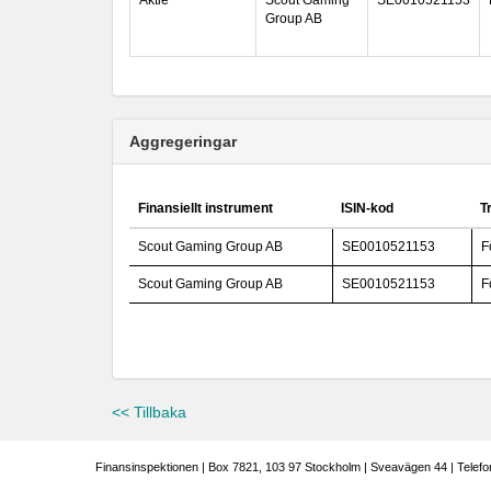
Aktie
Scout Gaming
SE0010521153
Group AB
Aggregeringar
Finansiellt instrument
ISIN-kod
T
Scout Gaming Group AB
SE0010521153
F
Scout Gaming Group AB
SE0010521153
F
<< Tillbaka
Finansinspektionen | Box 7821, 103 97 Stockholm | Sveavägen 44 | Telefo