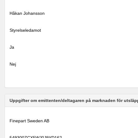
Håkan Johansson
Styrelseledamot
Ja
Nej
Uppgifter om emittenten/deltagaren på marknaden för utsläp
Finepart Sweden AB
549300ZCX5WJ0J9YD162