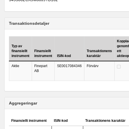
Transaktionsdetaljer
Kopplad 
Typ av
genomf
finansiellt
Finansiellt
Transaktionens
ett
instrument
instrument
ISIN-kod
karaktär
aktieo
Aktie
Finepart
SE0017084346
Förvärv
AB
Aggregeringar
Finansiellt instrument
ISIN-kod
Transaktionens karaktär