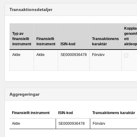
Transaktionsdetaljer
Kopplad 
Typ av
genomf
finansiellt
Finansiellt
Transaktionens
ett
instrument
instrument
ISIN-kod
karaktär
aktieo
Aktie
Aktie
SE0000936478
Förvärv
Aggregeringar
Finansiellt instrument
ISIN-kod
Transaktionens karaktär
Aktie
SE0000936478
Förvärv