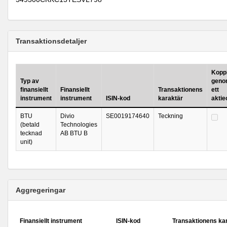
Transaktionsdetaljer
Koppl
Typ av
geno
finansiellt
Finansiellt
Transaktionens
ett
instrument
instrument
ISIN-kod
karaktär
akti
BTU
Divio
SE0019174640
Teckning
(betald
Technologies
tecknad
AB BTU B
unit)
Aggregeringar
Finansiellt instrument
ISIN-kod
Transaktionens ka