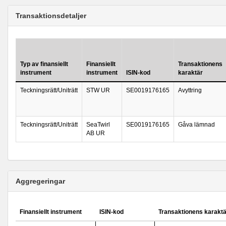
Transaktionsdetaljer
Typ av finansiellt
Finansiellt
Transaktionens
instrument
instrument
ISIN-kod
karaktär
Teckningsrätt/Uniträtt
STW UR
SE0019176165
Avyttring
Teckningsrätt/Uniträtt
SeaTwirl
SE0019176165
Gåva lämnad
AB UR
Aggregeringar
Finansiellt instrument
ISIN-kod
Transaktionens karaktä