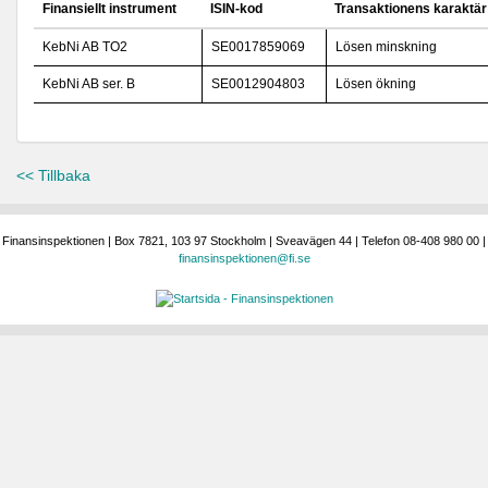
Finansiellt instrument
ISIN-kod
Transaktionens karaktär
KebNi AB TO2
SE0017859069
Lösen minskning
KebNi AB ser. B
SE0012904803
Lösen ökning
<< Tillbaka
Finansinspektionen | Box 7821, 103 97 Stockholm | Sveavägen 44 | Telefon 08-408 980 00 |
finansinspektionen@fi.se