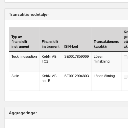
Transaktionsdetaljer
Ko
Typ av
ge
finansiellt
Finansiellt
Transaktionens
ett
instrument
instrument
ISIN-kod
karaktär
ak
Teckningsoption
KebNi AB
SE0017859069
Lösen
TO2
minskning
Aktie
KebNi AB
SE0012904803
Lösen ökning
ser. B
Aggregeringar