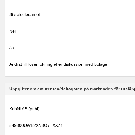
Styrelseledamot
Nej
Ja
Ändrat till lösen ökning efter diskussion med bolaget
Uppgifter om emittenten/deltagaren på marknaden för utsläp
KebNi AB (publ)
549300UWE2XN3O7TXX74