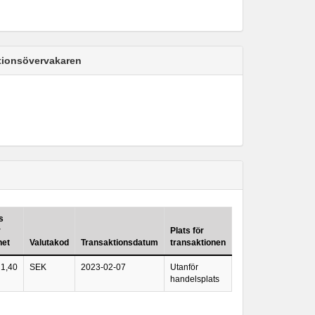
ktionsövervakaren
s
r
Plats för
het
Valutakod
Transaktionsdatum
transaktionen
1,40
SEK
2023-02-07
Utanför
handelsplats