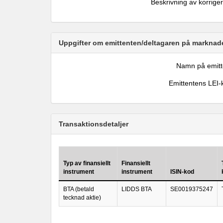
Beskrivning av korrige
Uppgifter om emittenten/deltagaren på marknade
Namn på emitt
Emittentens LEI-
Transaktionsdetaljer
Typ av finansiellt
Finansiellt
instrument
instrument
ISIN-kod
BTA (betald
LIDDS BTA
SE0019375247
tecknad aktie)