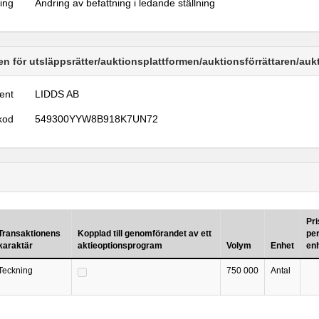
ring
Ändring av befattning i ledande ställning
n för utsläppsrätter/auktionsplattformen/auktionsförrättaren/au
ent
LIDDS AB
kod
549300YYW8B918K7UN72
Pri
Transaktionens
Kopplad till genomförandet av ett
pe
karaktär
aktieoptionsprogram
Volym
Enhet
en
Teckning
750 000
Antal