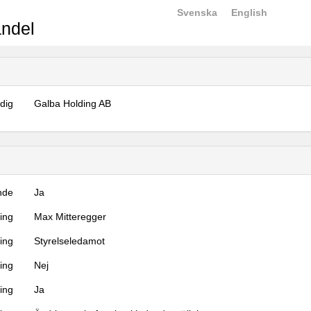
Svenska
English
ndel
dig
Galba Holding AB
nde
Ja
ning
Max Mitteregger
ning
Styrelseledamot
ing
Nej
ring
Ja