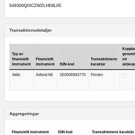
549300QIXCZWZLHE8L05
Transaktionsdetaljer
Kopplad 
Typ av
genomf
finansiellt
Finansiellt
Transaktionens
ett
instrument
instrument
ISIN-kod
karaktär
aktieo
Aktie
Axfood AB
SE0006993770
Förvärv
Aggregeringar
Finansiellt instrument
ISIN-kod
Transaktionens karaktär