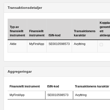
Transaktionsdetaljer
Kopplad 
Typ av
genomf
finansiellt
Finansiellt
Transaktionens
ett
instrument
instrument
ISIN-kod
karaktär
aktieo
Aktie
MyFirstApp
SE0010598573
Avyttring
Aggregeringar
Finansiellt instrument
ISIN-kod
Transaktionens karaktär
MyFirstApp
SE0010598573
Avyttring