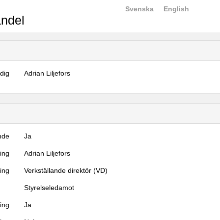
Svenska
English
ndel
dig
Adrian Liljefors
nde
Ja
ning
Adrian Liljefors
ning
Verkställande direktör (VD)
Styrelseledamot
ing
Ja