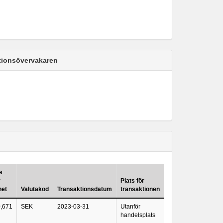
ktionsövervakaren
s
r
Plats för
het
Valutakod
Transaktionsdatum
transaktionen
0,671
SEK
2023-03-31
Utanför
handelsplats