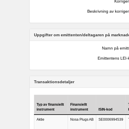
Korrige
Beskrivning av korrige
Uppgifter om emittenten/deltagaren på marknade
Namn på emitt
Emittentens LEI-
Transaktionsdetaljer
Typ av finansiellt
Finansiellt
instrument
instrument
ISIN-kod
Aktie
Nosa Plugs AB
SE0006994539