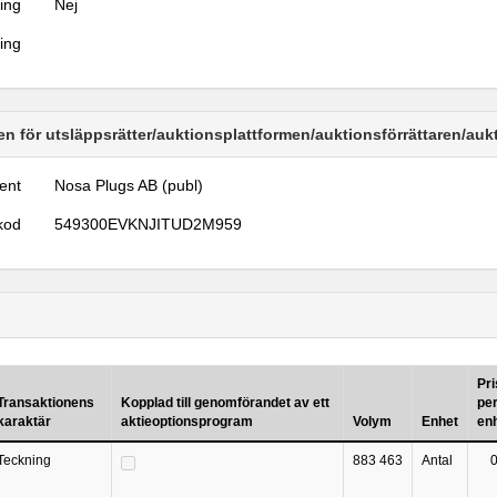
ring
Nej
ring
n för utsläppsrätter/auktionsplattformen/auktionsförrättaren/au
ent
Nosa Plugs AB (publ)
kod
549300EVKNJITUD2M959
Pri
Transaktionens
Kopplad till genomförandet av ett
pe
karaktär
aktieoptionsprogram
Volym
Enhet
en
Teckning
883 463
Antal