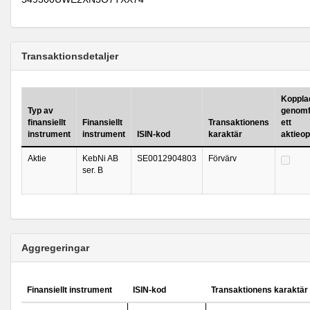
Transaktionsdetaljer
Kopplad 
Typ av
genomf
finansiellt
Finansiellt
Transaktionens
ett
instrument
instrument
ISIN-kod
karaktär
aktieo
Aktie
KebNi AB
SE0012904803
Förvärv
ser. B
Aggregeringar
Finansiellt instrument
ISIN-kod
Transaktionens karaktär