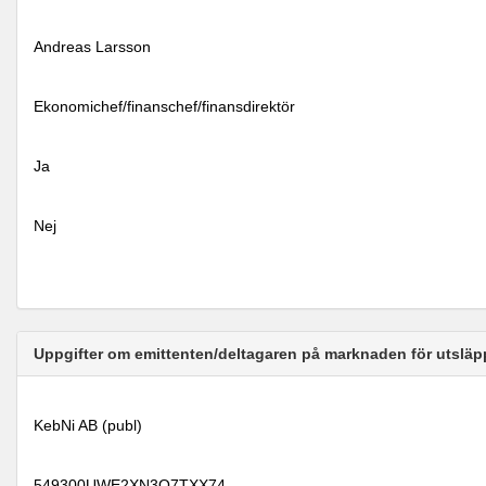
Andreas Larsson
Ekonomichef/finanschef/finansdirektör
Ja
Nej
Uppgifter om emittenten/deltagaren på marknaden för utsläp
KebNi AB (publ)
549300UWE2XN3O7TXX74