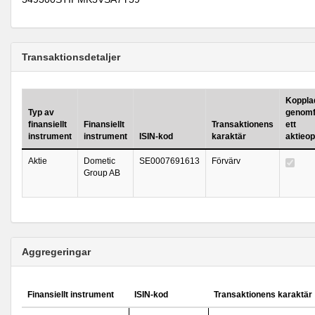
Transaktionsdetaljer
Kopplad 
Typ av
genomf
finansiellt
Finansiellt
Transaktionens
ett
instrument
instrument
ISIN-kod
karaktär
aktieo
Aktie
Dometic
SE0007691613
Förvärv
Group AB
Aggregeringar
Finansiellt instrument
ISIN-kod
Transaktionens karaktär