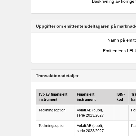
Beskrivning av korrige
Uppgifter om emittenten/deltagaren på marknade
Namn på emitt
Emittentens LEI-
Transaktionsdetaljer
Typ av finansiellt
Finansiellt
ISIN-
Tr
instrument
instrument
kod
ka
Teckningsoption
Volati AB (publ),
Fö
serie 2023/2027
Teckningsoption
Volati AB (publ),
Pa
serie 2023/2027