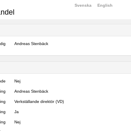
Svenska
English
ndel
dig
Andreas Stenbäck
nde
Nej
ning
Andreas Stenbäck
ning
Verkställande direktör (VD)
ing
Ja
ring
Nej