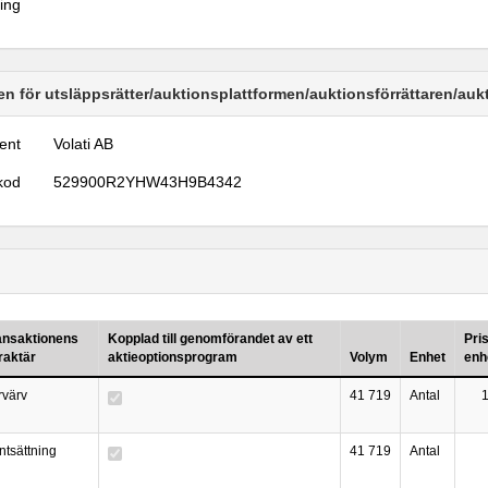
ring
n för utsläppsrätter/auktionsplattformen/auktionsförrättaren/au
ent
Volati AB
kod
529900R2YHW43H9B4342
ansaktionens
Kopplad till genomförandet av ett
Pri
raktär
aktieoptionsprogram
Volym
Enhet
enh
rvärv
41 719
Antal
ntsättning
41 719
Antal