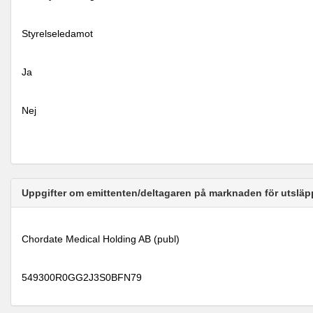
Styrelseledamot
Ja
Nej
Uppgifter om emittenten/deltagaren på marknaden för utsläp
Chordate Medical Holding AB (publ)
549300R0GG2J3S0BFN79