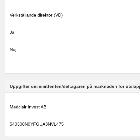
Verkställande direktör (VD)
Ja
Nej
Uppgifter om emittenten/deltagaren på marknaden för utsläp
Medclair Invest AB
549300N0YFGUA3NVL475