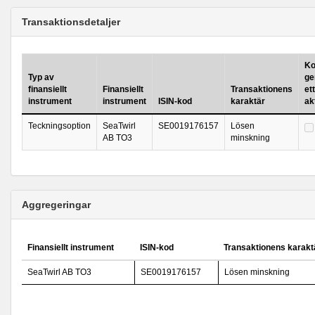
Transaktionsdetaljer
Ko
Typ av
ge
finansiellt
Finansiellt
Transaktionens
ett
instrument
instrument
ISIN-kod
karaktär
ak
Teckningsoption
SeaTwirl
SE0019176157
Lösen
AB TO3
minskning
Aggregeringar
Finansiellt instrument
ISIN-kod
Transaktionens karakt
SeaTwirl AB TO3
SE0019176157
Lösen minskning