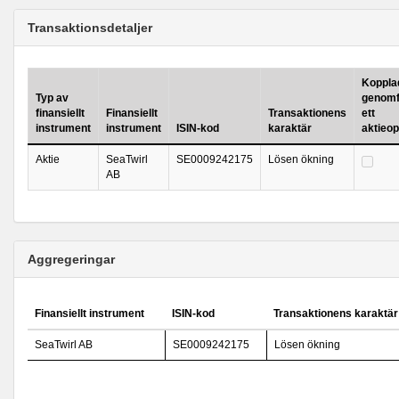
Transaktionsdetaljer
Kopplad 
Typ av
genomf
finansiellt
Finansiellt
Transaktionens
ett
instrument
instrument
ISIN-kod
karaktär
aktieo
Aktie
SeaTwirl
SE0009242175
Lösen ökning
AB
Aggregeringar
Finansiellt instrument
ISIN-kod
Transaktionens karaktär
SeaTwirl AB
SE0009242175
Lösen ökning