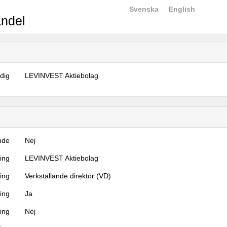
Svenska
English
ndel
dig
LEVINVEST Aktiebolag
nde
Nej
ning
LEVINVEST Aktiebolag
ning
Verkställande direktör (VD)
ing
Ja
ring
Nej