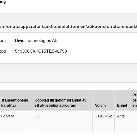
ring
n för utsläppsrätter/auktionsplattformen/auktionsförrättaren/au
ent
Divio Technologies AB
kod
549300CKKC15TESVL798
Pr
Transaktionens
Kopplad till genomförandet av
pe
karaktär
ett aktieoptionsprogram
Volym
Enhet
en
Förvärv
1 846 452
Antal