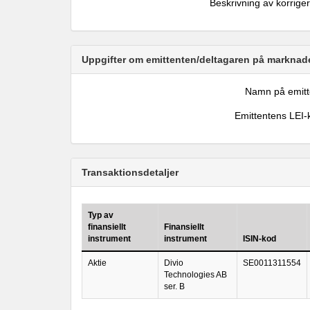
Beskrivning av korrige
Uppgifter om emittenten/deltagaren på marknade
Namn på emitt
Emittentens LEI-
Transaktionsdetaljer
Typ av
finansiellt
Finansiellt
instrument
instrument
ISIN-kod
Aktie
Divio
SE0011311554
Technologies AB
ser. B