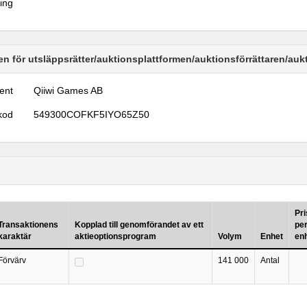
ring
n för utsläppsrätter/auktionsplattformen/auktionsförrättaren/au
ent
Qiiwi Games AB
kod
549300COFKF5IYO65Z50
Pri
Transaktionens
Kopplad till genomförandet av ett
pe
karaktär
aktieoptionsprogram
Volym
Enhet
en
Förvärv
141 000
Antal