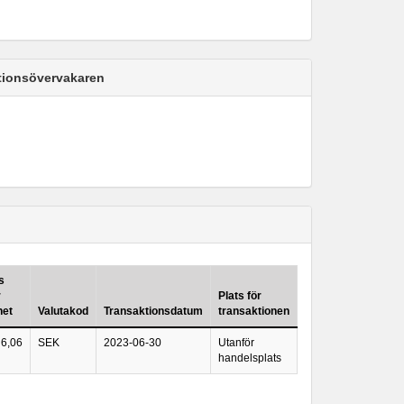
ktionsövervakaren
s
r
Plats för
het
Valutakod
Transaktionsdatum
transaktionen
6,06
SEK
2023-06-30
Utanför
handelsplats