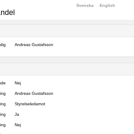
Svenska
English
ndel
dig
Andreas Gustafsson
nde
Nej
ning
Andreas Gustafsson
ning
Styrelseledamot
ing
Ja
ring
Nej