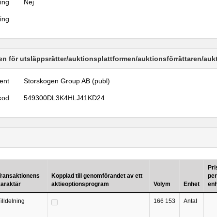
ring
Nej
ring
n för utsläppsrätter/auktionsplattformen/auktionsförrättaren/au
ent
Storskogen Group AB (publ)
kod
549300DL3K4HLJ41KD24
Pri
Transaktionens
Kopplad till genomförandet av ett
per
karaktär
aktieoptionsprogram
Volym
Enhet
en
illdelning
166 153
Antal