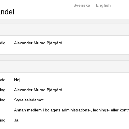
Svenska
English
ndel
dig
Alexander Murad Bjärgård
nde
Nej
ning
Alexander Murad Bjärgård
ning
Styrelseledamot
Annan medlem i bolagets administrations-, lednings- eller kont
ing
Ja