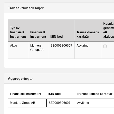
Transaktionsdetaljer
Kopplad 
Typ av
genomf
finansiellt
Finansiellt
Transaktionens
ett
instrument
instrument
ISIN-kod
karaktär
aktieo
Aktie
Munters
SE0009806607
Avyttring
Group AB
Aggregeringar
Finansiellt instrument
ISIN-kod
Transaktionens karaktär
Munters Group AB
SE0009806607
Avyttring