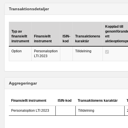
Transaktionsdetaljer
Kopplad till
Typ av
genomförande
finansiellt
Finansiellt
ISIN-
Transaktionens
ett
instrument
instrument
kod
karaktär
aktieoptions
Option
Personaloption
Tilldelning
LTI 2023
Aggregeringar
Finansiellt instrument
ISIN-kod
Transaktionens karaktär
Personaloption LTI 2023
Tilldelning