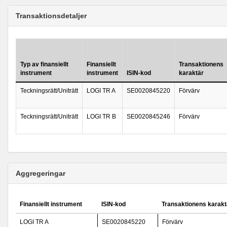
Transaktionsdetaljer
Typ av finansiellt
Finansiellt
Transaktionens
instrument
instrument
ISIN-kod
karaktär
Teckningsrätt/Uniträtt
LOGI TR A
SE0020845220
Förvärv
Teckningsrätt/Uniträtt
LOGI TR B
SE0020845246
Förvärv
Aggregeringar
Finansiellt instrument
ISIN-kod
Transaktionens karakt
LOGI TR A
SE0020845220
Förvärv