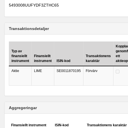
5493008UUFYDF3ZTHC65
Transaktionsdetaljer
Kopplad 
Typ av
genomf
finansiellt
Finansiellt
Transaktionens
ett
instrument
instrument
ISIN-kod
karaktär
aktieo
Aktie
LIME
SE0011870195
Förvärv
Aggregeringar
Finansiellt instrument
ISIN-kod
Transaktionens karaktär