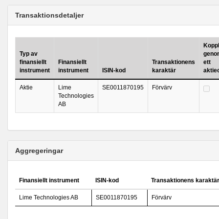
Transaktionsdetaljer
Koppla
Typ av
geno
finansiellt
Finansiellt
Transaktionens
ett
instrument
instrument
ISIN-kod
karaktär
aktie
Aktie
Lime
SE0011870195
Förvärv
Technologies
AB
Aggregeringar
Finansiellt instrument
ISIN-kod
Transaktionens karaktä
Lime Technologies AB
SE0011870195
Förvärv