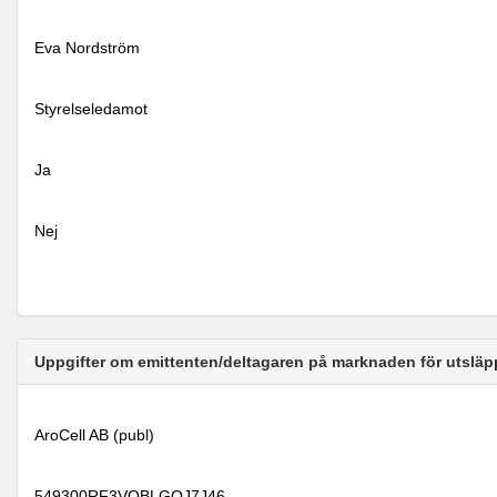
Eva Nordström
Styrelseledamot
Ja
Nej
Uppgifter om emittenten/deltagaren på marknaden för utsläp
AroCell AB (publ)
549300RF3VQBLGOJ7J46