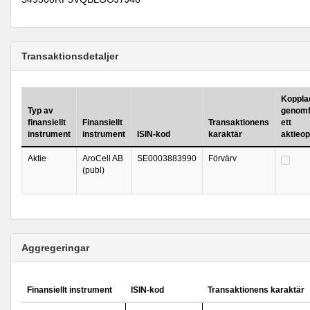
Transaktionsdetaljer
Kopplad 
Typ av
genomf
finansiellt
Finansiellt
Transaktionens
ett
instrument
instrument
ISIN-kod
karaktär
aktieo
Aktie
AroCell AB
SE0003883990
Förvärv
(publ)
Aggregeringar
Finansiellt instrument
ISIN-kod
Transaktionens karaktär