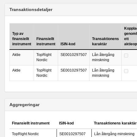
Transaktionsdetaljer
Kopplad 
Typ av
genomf
finansiellt
Finansiellt
Transaktionens
ett
instrument
instrument
ISIN-kod
karaktär
aktieo
Aktie
TopRight
SE0010297507
Lån återgång
Nordic
minskning
Aktie
TopRight
SE0010297507
Lån återgång
Nordic
minskning
Aggregeringar
Finansiellt instrument
ISIN-kod
Transaktionens karaktär
TopRight Nordic
SE0010297507
Lån återgång minskning