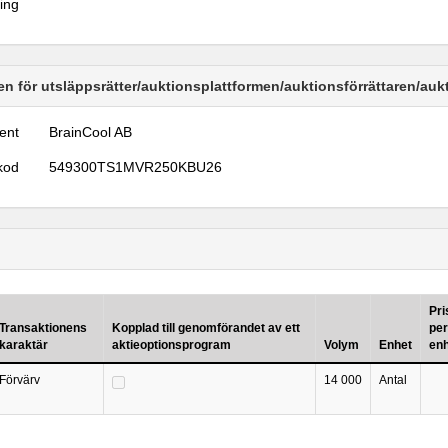
ring
n för utsläppsrätter/auktionsplattformen/auktionsförrättaren/au
ent
BrainCool AB
kod
549300TS1MVR250KBU26
Pri
Transaktionens
Kopplad till genomförandet av ett
per
karaktär
aktieoptionsprogram
Volym
Enhet
en
Förvärv
14 000
Antal