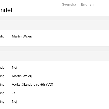
Svenska
English
ndel
dig
Martin Waleij
nde
Nej
ning
Martin Waleij
ning
Verkställande direktör (VD)
ing
Ja
ring
Nej