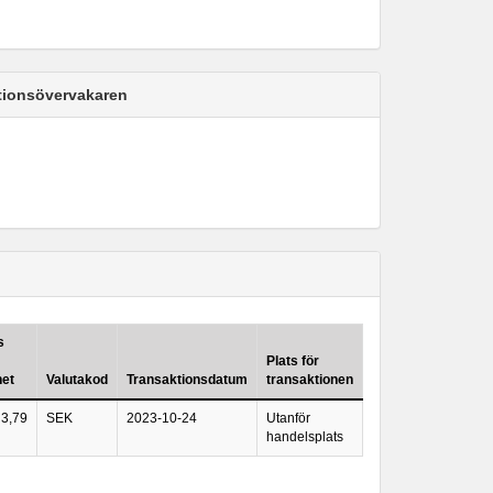
ktionsövervakaren
s
Plats för
het
Valutakod
Transaktionsdatum
transaktionen
3,79
SEK
2023-10-24
Utanför
handelsplats