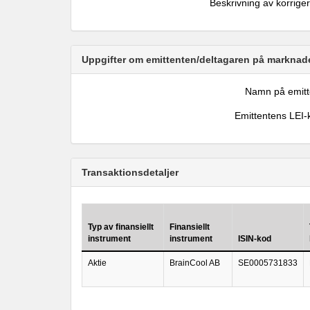
Beskrivning av korrige
Uppgifter om emittenten/deltagaren på marknade
Namn på emitt
Emittentens LEI-
Transaktionsdetaljer
Typ av finansiellt
Finansiellt
instrument
instrument
ISIN-kod
Aktie
BrainCool AB
SE0005731833